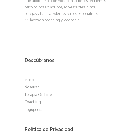
que abordamos con vocación todos los problemas
psicológicos en adultos, adolescentes, niños,
parejas y familia. Además somos especialistas
titulados en coaching y logopedia.
Descúbrenos
Inicio
Nosotras
Terapia On Line
Coaching
Logopedia
Política de Privacidad