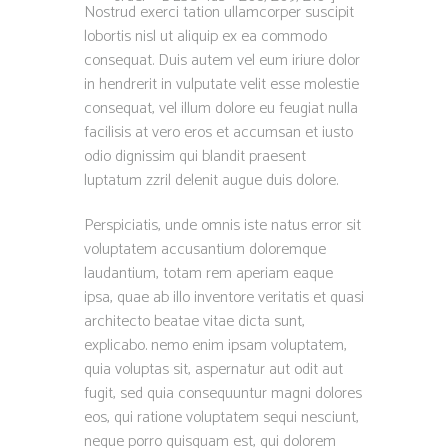
Nostrud exerci tation ullamcorper suscipit
lobortis nisl ut aliquip ex ea commodo
consequat. Duis autem vel eum iriure dolor
in hendrerit in vulputate velit esse molestie
consequat, vel illum dolore eu feugiat nulla
facilisis at vero eros et accumsan et iusto
odio dignissim qui blandit praesent
luptatum zzril delenit augue duis dolore.
Perspiciatis, unde omnis iste natus error sit
voluptatem accusantium doloremque
laudantium, totam rem aperiam eaque
ipsa, quae ab illo inventore veritatis et quasi
architecto beatae vitae dicta sunt,
explicabo. nemo enim ipsam voluptatem,
quia voluptas sit, aspernatur aut odit aut
fugit, sed quia consequuntur magni dolores
eos, qui ratione voluptatem sequi nesciunt,
neque porro quisquam est, qui dolorem