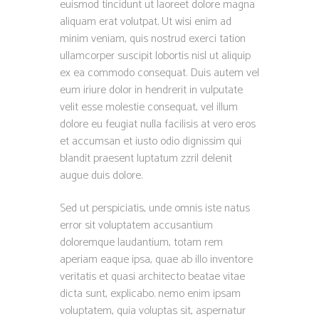
euismod tincidunt ut laoreet dolore magna
aliquam erat volutpat. Ut wisi enim ad
minim veniam, quis nostrud exerci tation
ullamcorper suscipit lobortis nisl ut aliquip
ex ea commodo consequat. Duis autem vel
eum iriure dolor in hendrerit in vulputate
velit esse molestie consequat, vel illum
dolore eu feugiat nulla facilisis at vero eros
et accumsan et iusto odio dignissim qui
blandit praesent luptatum zzril delenit
augue duis dolore.
Sed ut perspiciatis, unde omnis iste natus
error sit voluptatem accusantium
doloremque laudantium, totam rem
aperiam eaque ipsa, quae ab illo inventore
veritatis et quasi architecto beatae vitae
dicta sunt, explicabo. nemo enim ipsam
voluptatem, quia voluptas sit, aspernatur