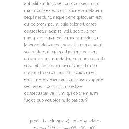
aut odit aut fugit, sed quia consequuntur
magni dolores eos, qui ratione voluptatem
sequi nesciunt, neque porro quisquam est,
qui dolorem ipsum, quia dolor sit, amet,
consectetur, adipisci velit, sed quia non
numquam eius modi tempora incidunt, ut
labore et dolore magnam aliquam quaerat
voluptatem. ut enim ad minima veniam,
quis nostrum exercitationem ullam corporis
suscipit laboriosam, nisi ut aliquid ex ea
commodi consequatur? quis autem vel
eum iure reprehenderit, qui in ea voluptate
velit esse, quam nihil molestiae
consequatur, vel illum, qui dolorem eum
fugiat, quo voluptas nulla pariatur?
[products columns=»3″ orderby=»date»
order=»DESC» ids=»208, 209, 210″]