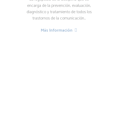
encarga de la prevención, evaluación,
diagnóstico y tratamiento de todos los
trastornos de la comunicación...
Más Información
Ponemos a tu
disposición la
terapia on line
Ahora con un
simple click nos
puedes enviar una