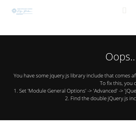
Oops..
You have some jquery.js library include that comes afte
To fix this, you 
1. Set 'Module General Options' -> 'Advanced' -> 'jQuery
2. Find the double jQuery.js inc