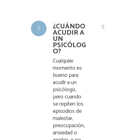
¿CUÁNDO
ACUDIR A
UN
PSICÓLOG
O?
Cualquier
momento es
bueno para
acudir a un
psicólogo,
pero cuando
se repiten los
episodios de
malestar,
preocupación,
ansiedad o
agobio, o no